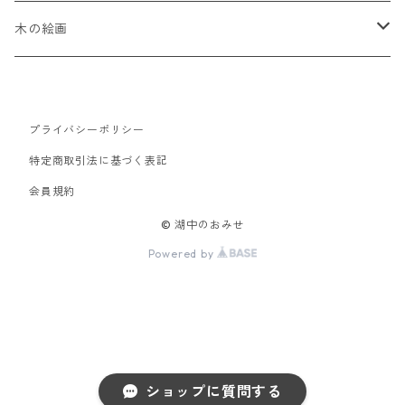
木の絵画
20㎝×20㎝
プライバシーポリシー
30㎝×30㎝
特定商取引法に基づく表記
40㎝×40㎝
会員規約
40㎝×40㎝
© 湖中のおみせ
Powered by
ショップに質問する