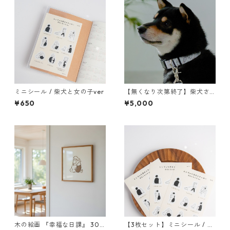
ミニシール / 柴犬と女の子ver
【無くなり次第終了】柴犬さ
んの首輪 inuno.×湖中そう
¥650
¥5,000
木の絵画 『幸福な日課』 30
【3枚セット】ミニシール / 柴