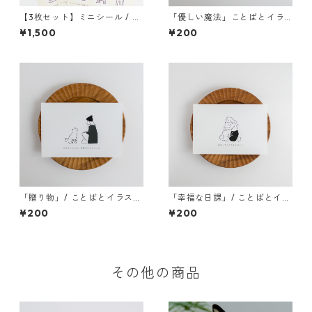
【3枚セット】ミニシール / 子
「優しい魔法」ことばとイラ
犬ver
ストポストカード
¥1,500
¥200
「贈り物」/ ことばとイラスト
「幸福な日課」/ ことばとイラ
ポストカード
ストポストカード
¥200
¥200
その他の商品