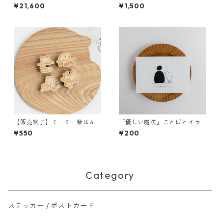
㎝角
犬と女の子ver
¥21,600
¥1,500
【販売終了】ミニミニ柴はん
「優しい魔法」ことばとイラ
こ / 食べものシリーズ
ストポストカード
¥550
¥200
Category
ステッカー / ポストカード