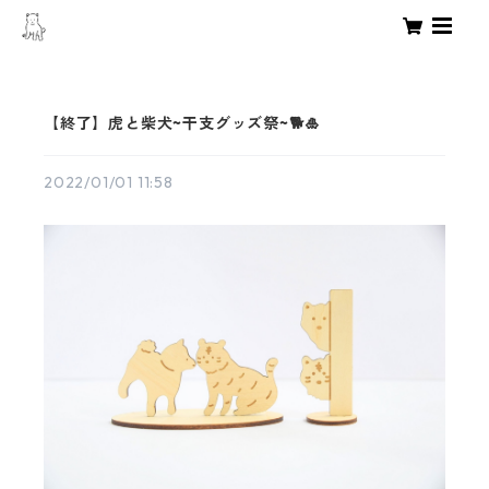
【終了】虎と柴犬~干支グッズ祭~🐕🎍
2022/01/01 11:58